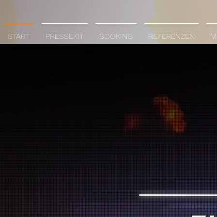
START
PRESSEKIT
BOOKING
REFERENZEN
Me