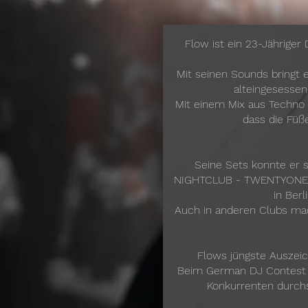
Flow ist ein 23-Jähriger
Mit seinen Sounds bringt e
alteingesessen
Mit einem Mix aus Techno 
dass die Füß
Seine Sets konnte e
NIGHTCLUB - TWENTYONE
in Berl
Auch in anderen Clubs mac
Flows jüngste Auszeic
Beim German DJ Contest 2
Konkurrenten durchs