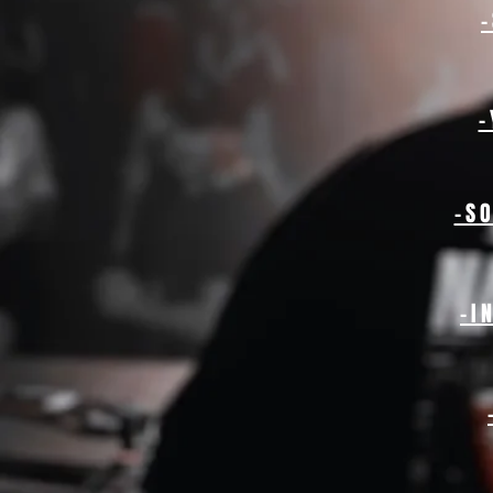
-
-S
-I